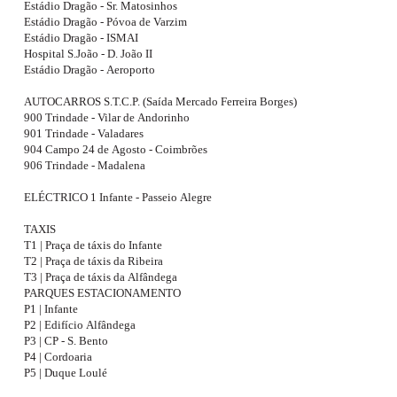
Estádio Dragão - Sr. Matosinhos
Estádio Dragão - Póvoa de Varzim
Estádio Dragão - ISMAI
Hospital S.João - D. João II
Estádio Dragão - Aeroporto
AUTOCARROS S.T.C.P. (Saída Mercado Ferreira Borges)
900 Trindade - Vilar de Andorinho
901 Trindade - Valadares
904 Campo 24 de Agosto - Coimbrões
906 Trindade - Madalena
ELÉCTRICO 1 Infante - Passeio Alegre
TAXIS
T1 | Praça de táxis do Infante
T2 | Praça de táxis da Ribeira
T3 | Praça de táxis da Alfândega
PARQUES ESTACIONAMENTO
P1 | Infante
P2 | Edifício Alfândega
P3 | CP - S. Bento
P4 | Cordoaria
P5 | Duque Loulé