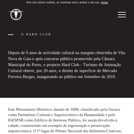
Este site utiliza cookies, ao continuar está a aceitar o seu uso.
fechar
PT
/
EN
O HARD CLUB
Depois de 9 anos de actividade cultural na margem ribeirinha de Vila
Nova de Gaia e após concurso público promovido pela Câmara
Municipal do Porto, o projecto Hard Club - Turismo de Animação
Cultural obteve, por 20 anos, o direito de superfície do Mercado
Ferreira Borges, inaugurando ao público em Setembro de 2010.
Este Monumento Histórico, datado de 1888, classificado pela Unesco
como Património Cultural e Arquitectónico da Humanidade e pelo
IGESPAR como Edifício de Interesse Público, foi assim devolvido à
cidade, constituindo um exemplo de regeneração e preservação
arquitectónica. O 1º lugar do Prémio Nacional das Indústrias Criativas,