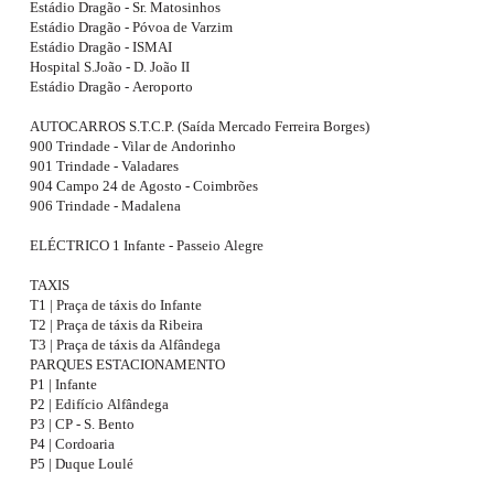
Estádio Dragão - Sr. Matosinhos
Estádio Dragão - Póvoa de Varzim
Estádio Dragão - ISMAI
Hospital S.João - D. João II
Estádio Dragão - Aeroporto
AUTOCARROS S.T.C.P. (Saída Mercado Ferreira Borges)
900 Trindade - Vilar de Andorinho
901 Trindade - Valadares
904 Campo 24 de Agosto - Coimbrões
906 Trindade - Madalena
ELÉCTRICO 1 Infante - Passeio Alegre
TAXIS
T1 | Praça de táxis do Infante
T2 | Praça de táxis da Ribeira
T3 | Praça de táxis da Alfândega
PARQUES ESTACIONAMENTO
P1 | Infante
P2 | Edifício Alfândega
P3 | CP - S. Bento
P4 | Cordoaria
P5 | Duque Loulé