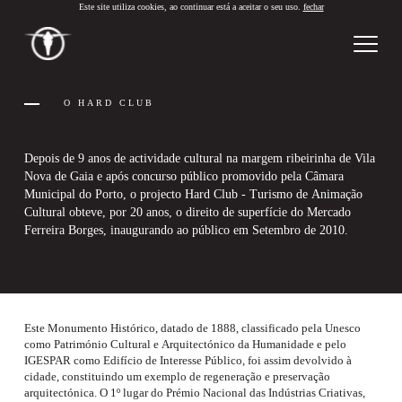
Este site utiliza cookies, ao continuar está a aceitar o seu uso.
fechar
PT
/
EN
O HARD CLUB
Depois de 9 anos de actividade cultural na margem ribeirinha de Vila
Nova de Gaia e após concurso público promovido pela Câmara
Municipal do Porto, o projecto Hard Club - Turismo de Animação
Cultural obteve, por 20 anos, o direito de superfície do Mercado
Ferreira Borges, inaugurando ao público em Setembro de 2010.
Este Monumento Histórico, datado de 1888, classificado pela Unesco
como Património Cultural e Arquitectónico da Humanidade e pelo
IGESPAR como Edifício de Interesse Público, foi assim devolvido à
cidade, constituindo um exemplo de regeneração e preservação
arquitectónica. O 1º lugar do Prémio Nacional das Indústrias Criativas,